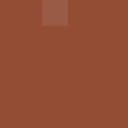
Chuyển
đến
nội
dung