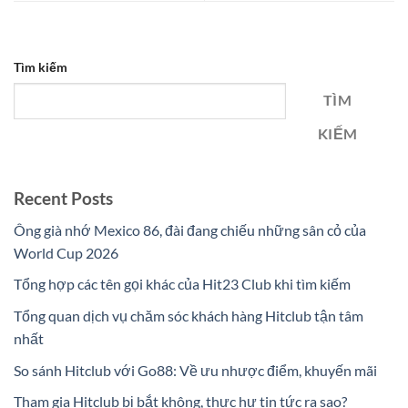
Tìm kiếm
TÌM
KIẾM
Recent Posts
Ông già nhớ Mexico 86, đài đang chiếu những sân cỏ của
World Cup 2026
Tổng hợp các tên gọi khác của Hit23 Club khi tìm kiếm
Tổng quan dịch vụ chăm sóc khách hàng Hitclub tận tâm
nhất
So sánh Hitclub với Go88: Về ưu nhược điểm, khuyến mãi
Tham gia Hitclub bị bắt không, thực hư tin tức ra sao?