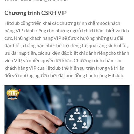
Chương trình CSKH VIP
Hitclub cũng triển khai các chương trình chăm sóc khách
hàng VIP dành riêng cho những người chơi thân thiết và tích
cực. Những khách hàng VIP sẽ được hưởng những ưu đãi
đặc biệt, chẳng hạn như: hỗ trợ riêng tư, quà tặng sinh nhật,
ưu đãi nạp tiền, các sự kiện đặc biệt chỉ dành riêng cho thành
viên VIP, và nhiều quyền lợi khác. Chương trình chăm sóc
khách hàng VIP của Hitclub thể hiện sự trân trọng và tri ân
đối với những người chơi đã luôn đồng hành cùng Hitclub.