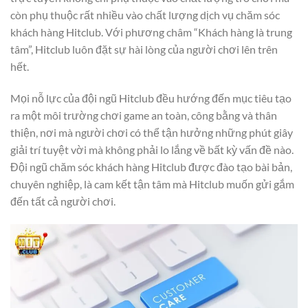
còn phụ thuộc rất nhiều vào chất lượng dịch vụ chăm sóc
khách hàng Hitclub. Với phương châm “Khách hàng là trung
tâm”, Hitclub luôn đặt sự hài lòng của người chơi lên trên
hết.
Mọi nỗ lực của đội ngũ Hitclub đều hướng đến mục tiêu tạo
ra một môi trường chơi game an toàn, công bằng và thân
thiện, nơi mà người chơi có thể tận hưởng những phút giây
giải trí tuyệt vời mà không phải lo lắng về bất kỳ vấn đề nào.
Đội ngũ chăm sóc khách hàng Hitclub được đào tạo bài bản,
chuyên nghiệp, là cam kết tận tâm mà Hitclub muốn gửi gắm
đến tất cả người chơi.