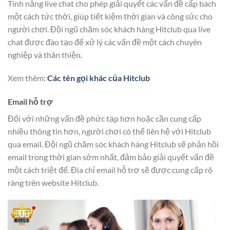
Tính năng live chat cho phép giải quyết các vấn đề cấp bách
một cách tức thời, giúp tiết kiệm thời gian và công sức cho
người chơi. Đội ngũ chăm sóc khách hàng Hitclub qua live
chat được đào tạo để xử lý các vấn đề một cách chuyên
nghiệp và thân thiện.
Xem thêm:
Các tên gọi khác của Hitclub
Email hỗ trợ
Đối với những vấn đề phức tạp hơn hoặc cần cung cấp
nhiều thông tin hơn, người chơi có thể liên hệ với Hitclub
qua email. Đội ngũ chăm sóc khách hàng Hitclub sẽ phản hồi
email trong thời gian sớm nhất, đảm bảo giải quyết vấn đề
một cách triệt để. Địa chỉ email hỗ trợ sẽ được cung cấp rõ
ràng trên website Hitclub.