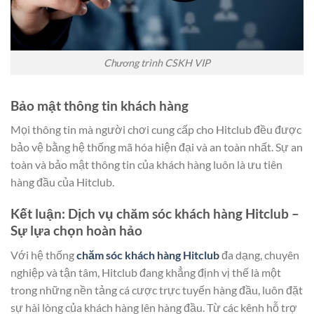
Chương trình CSKH VIP
Bảo mật thông tin khách hàng
Mọi thông tin mà người chơi cung cấp cho Hitclub đều được
bảo vệ bằng hệ thống mã hóa hiện đại và an toàn nhất. Sự an
toàn và bảo mật thông tin của khách hàng luôn là ưu tiên
hàng đầu của Hitclub.
Kết luận: Dịch vụ chăm sóc khách hàng Hitclub –
Sự lựa chọn hoàn hảo
Với hệ thống
chăm sóc khách hàng Hitclub
đa dạng, chuyên
nghiệp và tận tâm, Hitclub đang khẳng định vị thế là một
trong những nền tảng cá cược trực tuyến hàng đầu, luôn đặt
sự hài lòng của khách hàng lên hàng đầu. Từ các kênh hỗ trợ