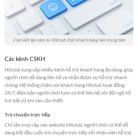
Cam kết tận tâm từ Hitclub: Đặt khách hàng làm trọng tâm
Các kênh CSKH
Hitclub cung cấp nhiều kênh hỗ trợ khách hàng đa dạng, giúp
người chơi dễ dàng liên hệ và nhận được sự hỗ trợ nhanh
chóng. Hệ thống chăm sóc khách hàng Hitclub hoạt động
24/7, đảm bảo người chơi luôn có thể liên hệ với đội ngũ hỗ
trợ bất cứ khi nào cần thiết.
Trò chuyện trực tiếp
Chỉ cần truy cập vào website Hitclub, người chơi có thể dễ
dàng bắt đầu cuộc trò chuyện trực tiếp với nhân viên hỗ trợ.