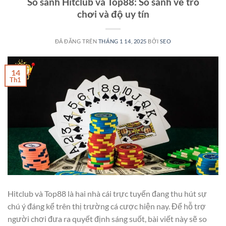
So sánh Hitclub và Top88: So sánh về trò
chơi và độ uy tín
ĐÃ ĐĂNG TRÊN
THÁNG 1 14, 2025
BỞI
SEO
14
Th1
Hitclub và Top88 là hai nhà cái trực tuyến đang thu hút sự
chú ý đáng kể trên thị trường cá cược hiện nay. Để hỗ trợ
người chơi đưa ra quyết định sáng suốt, bài viết này sẽ so