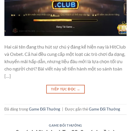
Hai cái tên đang thu hút sự chú ý đáng kể hiện nay là HitClub
và Oxbet. Cả hai đều cung cấp một loạt các trò chơi đa dạng,
khuyến mãi hấp dẫn, nhưng liệu đâu mới là lựa chọn tối ưu
cho người chơi? Bài viết này sẽ tiến hành một so sánh toàn
[…]
TIẾP TỤC ĐỌC
→
Đã đăng trong
Game Đổi Thưởng
|
Được gắn thẻ
Game Đổi Thưởng
GAME ĐỔI THƯỞNG