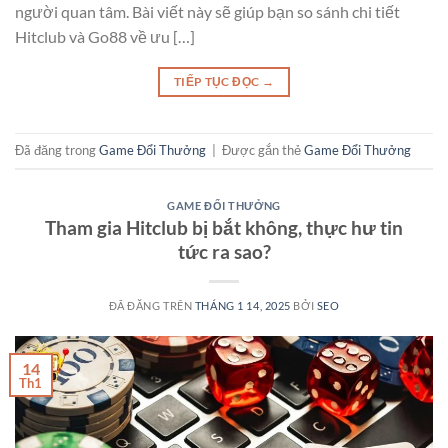
người quan tâm. Bài viết này sẽ giúp bạn so sánh chi tiết
Hitclub và Go88 về ưu […]
TIẾP TỤC ĐỌC
→
Đã đăng trong
Game Đổi Thưởng
|
Được gắn thẻ
Game Đổi Thưởng
GAME ĐỔI THƯỞNG
Tham gia Hitclub bị bắt không, thực hư tin
tức ra sao?
ĐÃ ĐĂNG TRÊN
THÁNG 1 14, 2025
BỞI
SEO
14
Th1