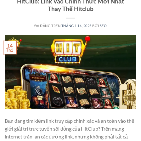
HitClub: Link Vào Chính Thức Mới Nhất
Thay Thế Hitclub
ĐÃ ĐĂNG TRÊN
THÁNG 1 14, 2025
BỞI
SEO
14
Th1
Bạn đang tìm kiếm link truy cập chính xác và an toàn vào thế
giới giải trí trực tuyến sôi động của HitClub? Trên mạng
internet tràn lan các đường link, nhưng không phải tất cả