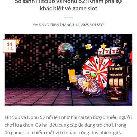
So sánh Hitclub vs Nohu 52: Khám phá sự
khác biệt về game slot
ĐÃ ĐĂNG TRÊN
THÁNG 1 14, 2025
BỞI
SEO
14
Th1
Hitclub và Nohu 52 nổi lên như hai cái tên được nhiều người
chơi lựa chọn. Cả hai đều cung cấp đa dạng trò chơi, trong
đó game slot chiếm một vị trí quan trọng. Tuy nhiên, giữa