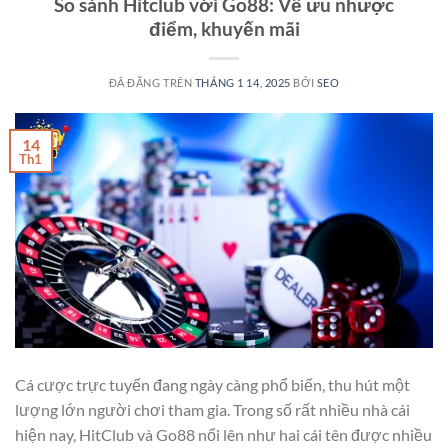
So sánh Hitclub với Go88: Về ưu nhược
điểm, khuyến mãi
ĐÃ ĐĂNG TRÊN
THÁNG 1 14, 2025
BỞI
SEO
14
Th1
Cá cược trực tuyến đang ngày càng phổ biến, thu hút một
lượng lớn người chơi tham gia. Trong số rất nhiều nhà cái
hiện nay, HitClub và Go88 nổi lên như hai cái tên được nhiều