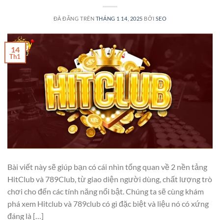
ĐÃ ĐĂNG TRÊN
THÁNG 1 14, 2025
BỞI
SEO
14
Th1
Bài viết này sẽ giúp bạn có cái nhìn tổng quan về 2 nền tảng
HitClub và 789Club, từ giao diện người dùng, chất lượng trò
chơi cho đến các tính năng nổi bật. Chúng ta sẽ cùng khám
phá xem Hitclub và 789club có gì đặc biệt và liệu nó có xứng
đáng là […]