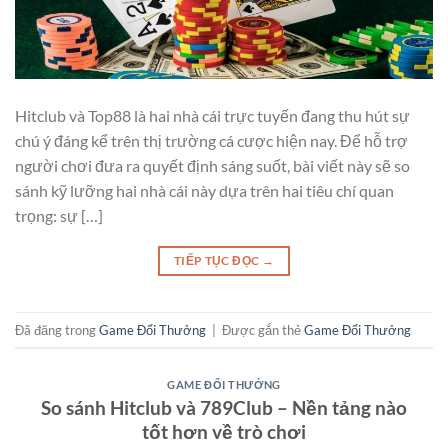
Hitclub và Top88 là hai nhà cái trực tuyến đang thu hút sự
chú ý đáng kể trên thị trường cá cược hiện nay. Để hỗ trợ
người chơi đưa ra quyết định sáng suốt, bài viết này sẽ so
sánh kỹ lưỡng hai nhà cái này dựa trên hai tiêu chí quan
trọng: sự […]
TIẾP TỤC ĐỌC
→
Đã đăng trong
Game Đổi Thưởng
|
Được gắn thẻ
Game Đổi Thưởng
GAME ĐỔI THƯỞNG
So sánh Hitclub và 789Club – Nền tảng nào
tốt hơn về trò chơi