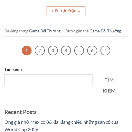
TIẾP TỤC ĐỌC
→
Đã đăng trong
Game Đổi Thưởng
|
Được gắn thẻ
Game Đổi Thưởng
1
2
3
4
…
6
Tìm kiếm
TÌM
KIẾM
Recent Posts
Ông già nhớ Mexico 86, đài đang chiếu những sân cỏ của
World Cup 2026