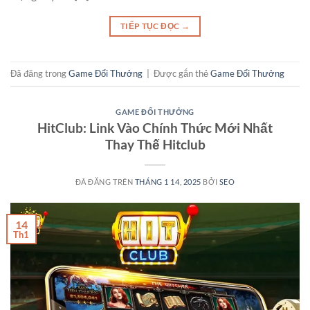
TIẾP TỤC ĐỌC
→
Đã đăng trong
Game Đổi Thưởng
|
Được gắn thẻ
Game Đổi Thưởng
GAME ĐỔI THƯỞNG
HitClub: Link Vào Chính Thức Mới Nhất
Thay Thế Hitclub
ĐÃ ĐĂNG TRÊN
THÁNG 1 14, 2025
BỞI
SEO
14
Th1