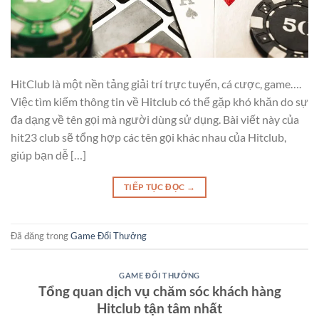
HitClub là một nền tảng giải trí trực tuyến, cá cược, game….
Việc tìm kiếm thông tin về Hitclub có thể gặp khó khăn do sự
đa dạng về tên gọi mà người dùng sử dụng. Bài viết này của
hit23 club sẽ tổng hợp các tên gọi khác nhau của Hitclub,
giúp bạn dễ […]
TIẾP TỤC ĐỌC
→
Đã đăng trong
Game Đổi Thưởng
GAME ĐỔI THƯỞNG
Tổng quan dịch vụ chăm sóc khách hàng
Hitclub tận tâm nhất