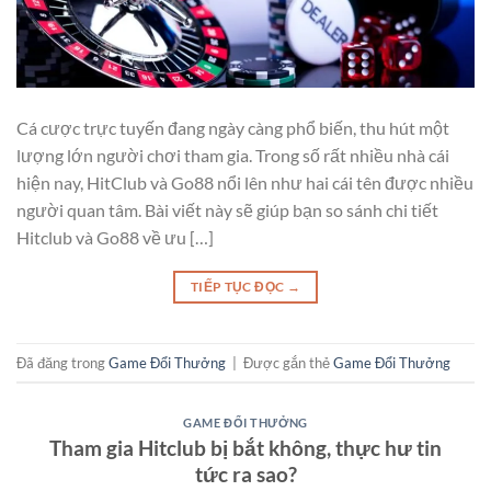
Cá cược trực tuyến đang ngày càng phổ biến, thu hút một
lượng lớn người chơi tham gia. Trong số rất nhiều nhà cái
hiện nay, HitClub và Go88 nổi lên như hai cái tên được nhiều
người quan tâm. Bài viết này sẽ giúp bạn so sánh chi tiết
Hitclub và Go88 về ưu […]
TIẾP TỤC ĐỌC
→
Đã đăng trong
Game Đổi Thưởng
|
Được gắn thẻ
Game Đổi Thưởng
GAME ĐỔI THƯỞNG
Tham gia Hitclub bị bắt không, thực hư tin
tức ra sao?