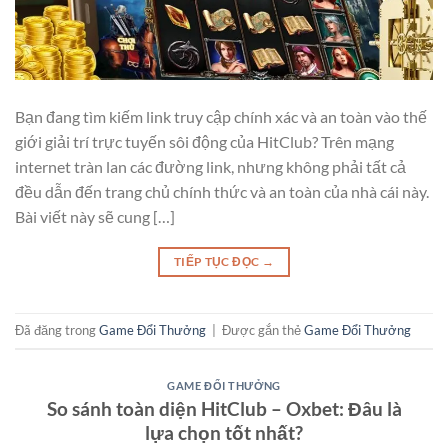
Bạn đang tìm kiếm link truy cập chính xác và an toàn vào thế
giới giải trí trực tuyến sôi động của HitClub? Trên mạng
internet tràn lan các đường link, nhưng không phải tất cả
đều dẫn đến trang chủ chính thức và an toàn của nhà cái này.
Bài viết này sẽ cung […]
TIẾP TỤC ĐỌC
→
Đã đăng trong
Game Đổi Thưởng
|
Được gắn thẻ
Game Đổi Thưởng
GAME ĐỔI THƯỞNG
So sánh toàn diện HitClub – Oxbet: Đâu là
lựa chọn tốt nhất?