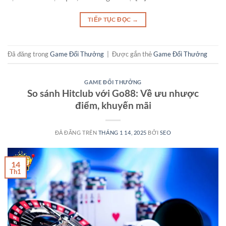
TIẾP TỤC ĐỌC
→
Đã đăng trong
Game Đổi Thưởng
|
Được gắn thẻ
Game Đổi Thưởng
GAME ĐỔI THƯỞNG
So sánh Hitclub với Go88: Về ưu nhược
điểm, khuyến mãi
ĐÃ ĐĂNG TRÊN
THÁNG 1 14, 2025
BỞI
SEO
14
Th1