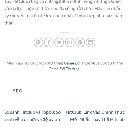
Tuy HitClub cũng có những điểm mạnh riêng, nhưng Oxbet
vẫn là lựa chọn tốt hơn cho đa số người chơi. Hãy cân nhắc
kỹ các yếu tố trên để lựa chọn nhà cái phù hợp nhất với bản
thân.
Mục nhập này đã được đăng trong
Game Đổi Thưởng
và được gắn thẻ
Game Đổi Thưởng
.
SEO
So sánh Hitclub và Top88: So
HitClub: Link Vào Chính Thức
sánh về trò chơi và độ uy tín
Mới Nhất Thay Thế Hitclub