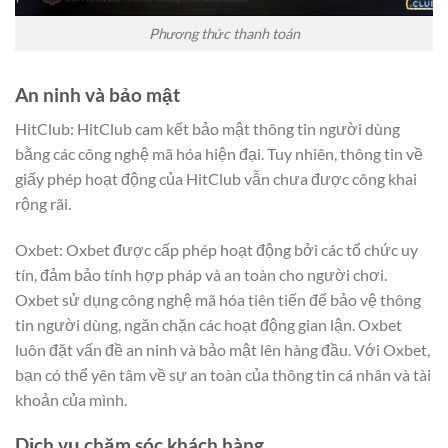
Phương thức thanh toán
An ninh và bảo mật
HitClub: HitClub cam kết bảo mật thông tin người dùng
bằng các công nghệ mã hóa hiện đại. Tuy nhiên, thông tin về
giấy phép hoạt động của HitClub vẫn chưa được công khai
rộng rãi.
Oxbet: Oxbet được cấp phép hoạt động bởi các tổ chức uy
tín, đảm bảo tính hợp pháp và an toàn cho người chơi.
Oxbet sử dụng công nghệ mã hóa tiên tiến để bảo vệ thông
tin người dùng, ngăn chặn các hoạt động gian lận. Oxbet
luôn đặt vấn đề an ninh và bảo mật lên hàng đầu. Với Oxbet,
bạn có thể yên tâm về sự an toàn của thông tin cá nhân và tài
khoản của mình.
Dịch vụ chăm sóc khách hàng