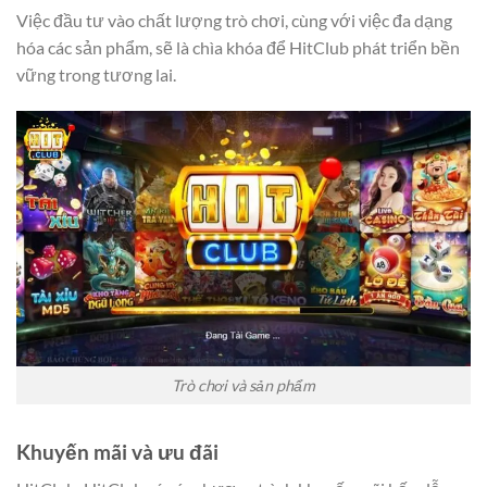
Việc đầu tư vào chất lượng trò chơi, cùng với việc đa dạng
hóa các sản phẩm, sẽ là chìa khóa để HitClub phát triển bền
vững trong tương lai.
Trò chơi và sản phẩm
Khuyến mãi và ưu đãi