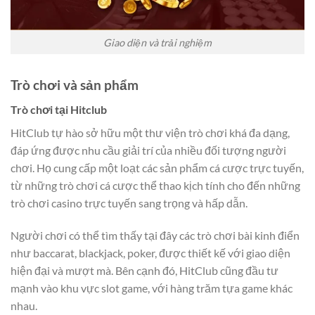
Giao diện và trải nghiệm
Trò chơi và sản phẩm
Trò chơi tại Hitclub
HitClub tự hào sở hữu một thư viện trò chơi khá đa dạng,
đáp ứng được nhu cầu giải trí của nhiều đối tượng người
chơi. Họ cung cấp một loạt các sản phẩm cá cược trực tuyến,
từ những trò chơi cá cược thể thao kịch tính cho đến những
trò chơi casino trực tuyến sang trọng và hấp dẫn.
Người chơi có thể tìm thấy tại đây các trò chơi bài kinh điển
như baccarat, blackjack, poker, được thiết kế với giao diện
hiện đại và mượt mà. Bên cạnh đó, HitClub cũng đầu tư
mạnh vào khu vực slot game, với hàng trăm tựa game khác
nhau.