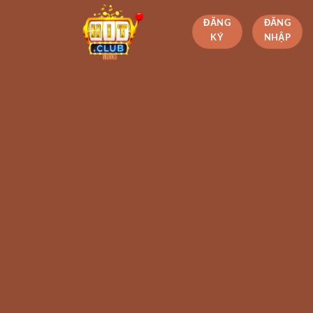
Chuyển
ĐĂNG
ĐĂNG
đến
KÝ
NHẬP
nội
dung