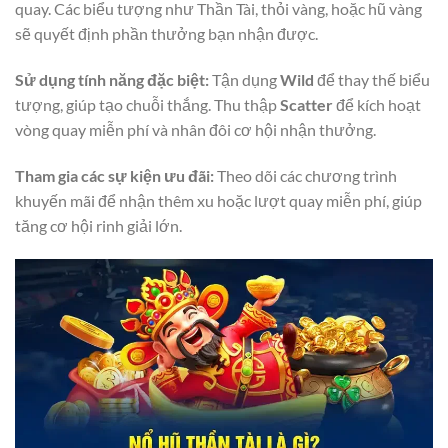
quay. Các biểu tượng như Thần Tài, thỏi vàng, hoặc hũ vàng
sẽ quyết định phần thưởng bạn nhận được.
Sử dụng tính năng đặc biệt:
Tận dụng
Wild
để thay thế biểu
tượng, giúp tạo chuỗi thắng. Thu thập
Scatter
để kích hoạt
vòng quay miễn phí và nhân đôi cơ hội nhận thưởng.
Tham gia các sự kiện ưu đãi:
Theo dõi các chương trình
khuyến mãi để nhận thêm xu hoặc lượt quay miễn phí, giúp
tăng cơ hội rinh giải lớn.