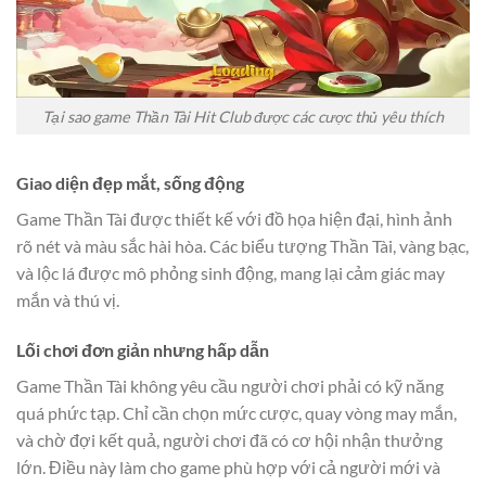
Tại sao game Thần Tài Hit Club được các cược thủ yêu thích
Giao diện đẹp mắt, sống động
Game Thần Tài được thiết kế với đồ họa hiện đại, hình ảnh
rõ nét và màu sắc hài hòa. Các biểu tượng Thần Tài, vàng bạc,
và lộc lá được mô phỏng sinh động, mang lại cảm giác may
mắn và thú vị.
Lối chơi đơn giản nhưng hấp dẫn
Game Thần Tài không yêu cầu người chơi phải có kỹ năng
quá phức tạp. Chỉ cần chọn mức cược, quay vòng may mắn,
và chờ đợi kết quả, người chơi đã có cơ hội nhận thưởng
lớn. Điều này làm cho game phù hợp với cả người mới và