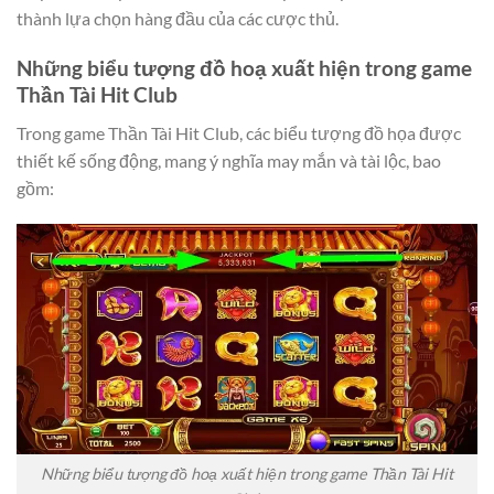
thành lựa chọn hàng đầu của các cược thủ.
Những biểu tượng đồ hoạ xuất hiện trong game
Thần Tài Hit Club
Trong game
Thần Tài Hit Club
, các biểu tượng đồ họa được
thiết kế sống động, mang ý nghĩa may mắn và tài lộc, bao
gồm:
Những biểu tượng đồ hoạ xuất hiện trong game Thần Tài Hit