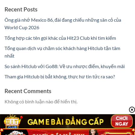
Recent Posts
Ông già nhớ Mexico 86, đài đang chiếu những sân cỏ của
World Cup 2026
Tổng hợp các tên gọi khác của Hit23 Club khi tìm kiếm
Tổng quan dịch vụ chăm sóc khách hàng Hitclub tận tâm
nhất
So sánh Hitclub với Go88: Về ưu nhược điểm, khuyến mãi
Tham gia Hitclub bị bắt không, thực hư tin tức ra sao?
Recent Comments
Không có bình luận nào để hiển thị.