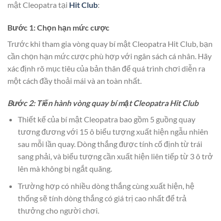
mật Cleopatra tại
Hit Club
:
Bước 1: Chọn hạn mức cược
Trước khi tham gia vòng quay bí mật Cleopatra Hit Club, bạn
cần chọn hạn mức cược phù hợp với ngân sách cá nhân. Hãy
xác định rõ mục tiêu của bản thân để quá trình chơi diễn ra
một cách đầy thoải mái và an toàn nhất.
Bước 2: Tiến hành vòng quay bí mật Cleopatra Hit Club
Thiết kế của bí mật Cleopatra bao gồm 5 guồng quay
tương đương với 15 ô biểu tượng xuất hiện ngẫu nhiên
sau mỗi lần quay. Dòng thắng được tính cố định từ trái
sang phải, và biểu tượng cần xuất hiện liên tiếp từ 3 ô trở
lên mà không bị ngắt quãng.
Trường hợp có nhiều dòng thắng cùng xuất hiện, hệ
thống sẽ tính dòng thắng có giá trị cao nhất để trả
thưởng cho người chơi.