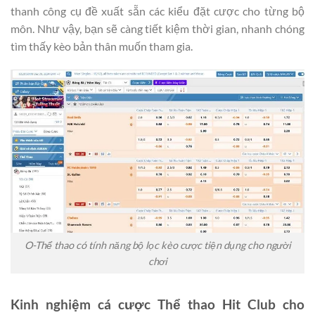
thanh công cụ đề xuất sẵn các kiểu đặt cược cho từng bộ
môn. Như vậy, bạn sẽ càng tiết kiệm thời gian, nhanh chóng
tìm thấy kèo bản thân muốn tham gia.
O-Thể thao có tính năng bộ lọc kèo cược tiện dụng cho người
chơi
Kinh nghiệm cá cược Thể thao Hit Club cho