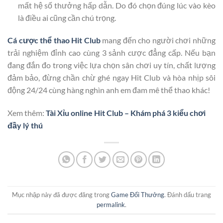
mất hệ số thưởng hấp dẫn. Do đó chọn đúng lúc vào kèo
là điều ai cũng cần chú trọng.
Cá cược thể thao Hit Club
mang đến cho người chơi những
trải nghiệm đỉnh cao cùng 3 sảnh cược đẳng cấp. Nếu bạn
đang đắn đo trong việc lựa chọn sân chơi uy tín, chất lượng
đảm bảo, đừng chần chừ ghé ngay Hit Club và hòa nhịp sôi
động 24/24 cùng hàng nghìn anh em đam mê thể thao khác!
Xem thêm:
Tài Xỉu online Hit Club – Khám phá 3 kiểu chơi
đầy lý thú
Mục nhập này đã được đăng trong
Game Đổi Thưởng
. Đánh dấu trang
permalink
.