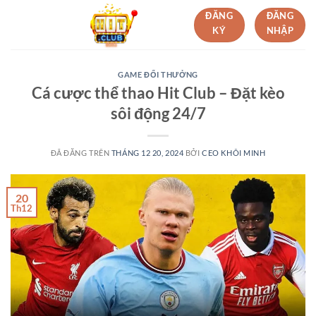
Chuyển
ĐĂNG
ĐĂNG
đến
KÝ
NHẬP
nội
dung
GAME ĐỔI THƯỞNG
Cá cược thể thao Hit Club – Đặt kèo
sôi động 24/7
ĐÃ ĐĂNG TRÊN
THÁNG 12 20, 2024
BỞI
CEO KHÔI MINH
20
Th12