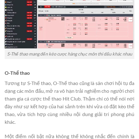
S-Thể thao mang đến kèo cược hàng chục môn thi đấu khác nhau
O-Thể thao
Tương tự S-Thể thao, O-Thể thao cũng là sân chơi hội tụ đa
dạng các môn đấu, mở ra vô hạn trải nghiệm cho người chơi
tham gia cá cược thể thao Hit Club. Thậm chí có thể nói nơi
đây như sự kết hợp của hai sảnh trên khi vừa có đặt kèo thể
thao, vừa tích hợp cùng nhiều nội dung giải trí phong phú
khác.
Một điểm nổi bật nữa không thể không nhắc đến chính là