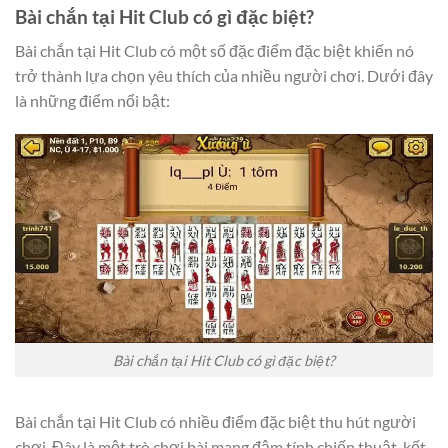
Bài chắn tại Hit Club có gì đặc biệt?
Bài chắn tại Hit Club có một số đặc điểm đặc biệt khiến nó
trở thành lựa chọn yêu thích của nhiều người chơi. Dưới đây
là những điểm nổi bật:
Bài chắn tại Hit Club có gì đặc biệt?
Bài chắn tại Hit Club có nhiều điểm đặc biệt thu hút người
chơi. Đây là một trò chơi bài mang đậm tính chiến thuật, kết