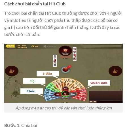
Cách chơi bài chắn tại Hit Club
Trò chơi bài chắn tại Hit Club thường được chơi với 4 người
và mục tiêu là người chơi phải thu thập được các bộ bài có
giá trị cao hơn đối thủ để giành chiến thắng. Dưới đây là các
bước chơi cơ bản:
Áp dụng mẹo từ cao thủ để các ván chơi luôn thắng lớn
Bước 1:
Chia bài