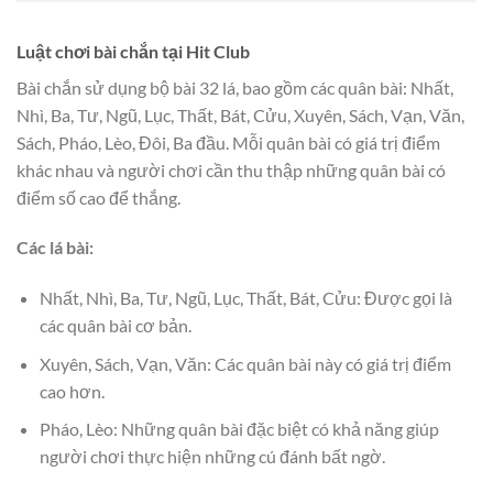
Luật chơi bài chắn tại Hit Club
Bài chắn sử dụng bộ bài 32 lá, bao gồm các quân bài: Nhất,
Nhì, Ba, Tư, Ngũ, Lục, Thất, Bát, Cửu, Xuyên, Sách, Vạn, Văn,
Sách, Pháo, Lèo, Đôi, Ba đầu. Mỗi quân bài có giá trị điểm
khác nhau và người chơi cần thu thập những quân bài có
điểm số cao để thắng.
Các lá bài:
Nhất, Nhì, Ba, Tư, Ngũ, Lục, Thất, Bát, Cửu: Được gọi là
các quân bài cơ bản.
Xuyên, Sách, Vạn, Văn: Các quân bài này có giá trị điểm
cao hơn.
Pháo, Lèo: Những quân bài đặc biệt có khả năng giúp
người chơi thực hiện những cú đánh bất ngờ.