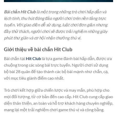
Bài chắn Hit Club
là một trong những trò chơi hấp dẫn và
kịch tính, thu hút đông đảo người chơi trên nền tảng trực
tuyến. Với giao diện dễ sử dụng, luật chơi đơn giản nhưng
đầy thử thách, người chơi sẽ được trải nghiệm những giây
phút thư giãn và cơ hội nhận thưởng thú vị.
Giới thiệu về bài chắn Hit Club
Bài chắn tại
Hit Club
là tựa game đánh bài hấp dẫn, được ưa
chuộng trong các sòng bài trực tuyến. Người chơi sử dụng
bộ bài 28 quân để tạo thành các bộ bài mạnh như chắn, cạ,
với mục tiêu giành điểm cao nhất.
Trò chơi kết hợp giữa chiến lược và may mắn, phù hợp cho
mọi đối tượng, từ cơ bản đến cao cấp. Hit Club cung cấp giao
diện thân thiện, an toàn và hỗ trợ khách hàng chuyên nghiệp,
mang lại một trải nghiệm chơi game thú vị và công bằng.