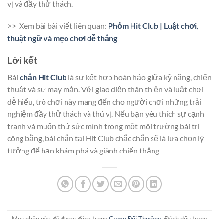
vị và đầy thử thách.
>> Xem bài bài viết liên quan:
Phỏm Hit Club | Luật chơi,
thuật ngữ và mẹo chơi dễ thắng
Lời kết
Bài
chắn Hit Club
là sự kết hợp hoàn hảo giữa kỹ năng, chiến
thuật và sự may mắn. Với giao diện thân thiện và luật chơi
dễ hiểu, trò chơi này mang đến cho người chơi những trải
nghiệm đầy thử thách và thú vị. Nếu bạn yêu thích sự cạnh
tranh và muốn thử sức mình trong một môi trường bài trí
công bằng, bài chắn tại Hit Club chắc chắn sẽ là lựa chọn lý
tưởng để bạn khám phá và giành chiến thắng.
Mục nhập này đã được đăng trong
Game Đổi Thưởng
. Đánh dấu trang