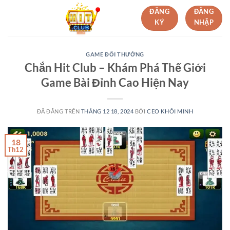
Chuyển
ĐĂNG
ĐĂNG
đến
KÝ
NHẬP
nội
dung
GAME ĐỔI THƯỞNG
Chắn Hit Club – Khám Phá Thế Giới
Game Bài Đỉnh Cao Hiện Nay
ĐÃ ĐĂNG TRÊN
THÁNG 12 18, 2024
BỞI
CEO KHÔI MINH
18
Th12