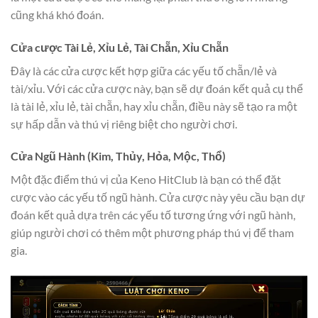
cũng khá khó đoán.
Cửa cược Tài Lẻ, Xỉu Lẻ, Tài Chẵn, Xỉu Chẵn
Đây là các cửa cược kết hợp giữa các yếu tố chẵn/lẻ và
tài/xỉu. Với các cửa cược này, bạn sẽ dự đoán kết quả cụ thể
là tài lẻ, xỉu lẻ, tài chẵn, hay xỉu chẵn, điều này sẽ tạo ra một
sự hấp dẫn và thú vị riêng biệt cho người chơi.
Cửa Ngũ Hành (Kim, Thủy, Hỏa, Mộc, Thổ)
Một đặc điểm thú vị của Keno HitClub là bạn có thể đặt
cược vào các yếu tố ngũ hành. Cửa cược này yêu cầu bạn dự
đoán kết quả dựa trên các yếu tố tương ứng với ngũ hành,
giúp người chơi có thêm một phương pháp thú vị để tham
gia.