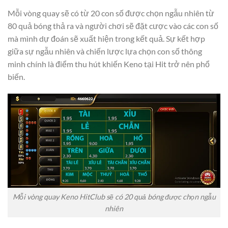
Mỗi vòng quay sẽ có từ 20 con số được chọn ngẫu nhiên từ
80 quả bóng thả ra và người chơi sẽ đặt cược vào các con số
mà mình dự đoán sẽ xuất hiện trong kết quả. Sự kết hợp
giữa sự ngẫu nhiên và chiến lược lựa chọn con số thông
minh chính là điểm thu hút khiến Keno tại Hit trở nên phổ
biến.
Mỗi vòng quay Keno HitClub sẽ có 20 quả bóng được chọn ngẫu
nhiên