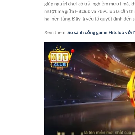
giúp người chơi có trải nghiệm mượt mà, khô
mượt mà giữa Hitclub và 789Club là cần thi
hai nền tảng. Đây là yếu tố quyết định đến 
Xem thêm:
So sánh cổng game Hitclub với