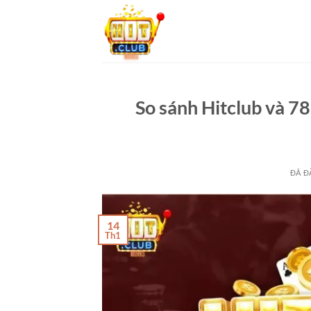
Chuyển
đến
nội
dung
So sánh Hitclub và 7
ĐÃ Đ
14
Th1