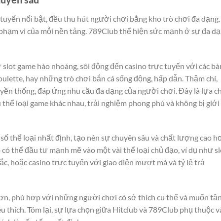
tuyến nổi bật, đều thu hút người chơi bằng kho trò chơi đa dạng.
 phạm vi của mỗi nền tảng. 789Club thể hiện sức mạnh ở sự đa d
 slot game hào nhoáng, sôi động đến casino trực tuyến với các bà
roulette, hay những trò chơi bắn cá sống động, hấp dẫn. Thậm chí,
uyền thống, đáp ứng nhu cầu đa dạng của người chơi. Đây là lựa c
 thể loại game khác nhau, trải nghiệm phong phú và không bị giới
 số thể loại nhất định, tạo nên sự chuyên sâu và chất lượng cao h
ub có thể đầu tư mạnh mẽ vào một vài thể loại chủ đạo, ví dụ như sl
ắc, hoặc casino trực tuyến với giao diện mượt mà và tỷ lệ trả
ơn, phù hợp với những người chơi có sở thích cụ thể và muốn tậ
 thích. Tóm lại, sự lựa chọn giữa Hitclub và 789Club phụ thuộc v