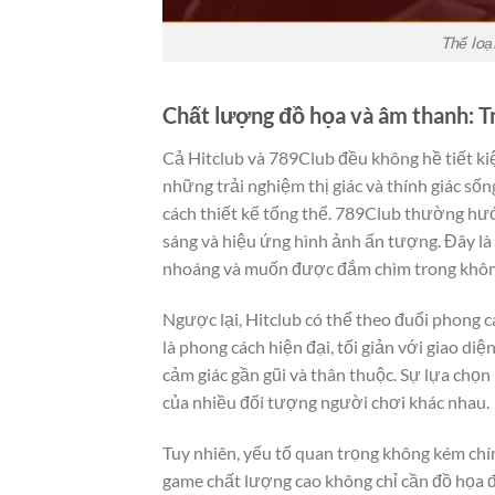
Thể loạ
Chất lượng đồ họa và âm thanh: Trả
Cả Hitclub và 789Club đều không hề tiết ki
những trải nghiệm thị giác và thính giác số
cách thiết kế tổng thể. 789Club thường hư
sáng và hiệu ứng hình ảnh ấn tượng. Đây là
nhoáng và muốn được đắm chìm trong không 
Ngược lại, Hitclub có thể theo đuổi phong cá
là phong cách hiện đại, tối giản với giao diệ
cảm giác gần gũi và thân thuộc. Sự lựa chọ
của nhiều đối tượng người chơi khác nhau.
Tuy nhiên, yếu tố quan trọng không kém chí
game chất lượng cao không chỉ cần đồ họa đ