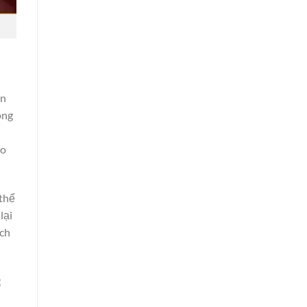
ên
ong
ào
 thể
lại
ích
g