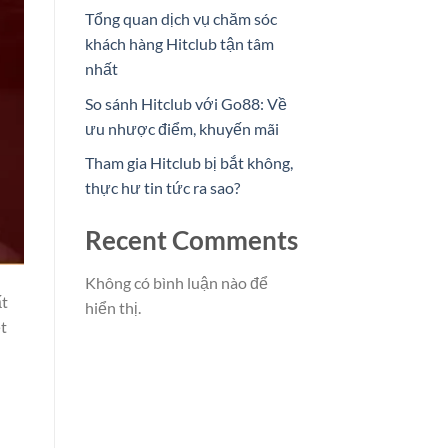
Tổng quan dịch vụ chăm sóc
khách hàng Hitclub tận tâm
nhất
So sánh Hitclub với Go88: Về
ưu nhược điểm, khuyến mãi
Tham gia Hitclub bị bắt không,
thực hư tin tức ra sao?
Recent Comments
Không có bình luận nào để
ất
hiển thị.
ệt