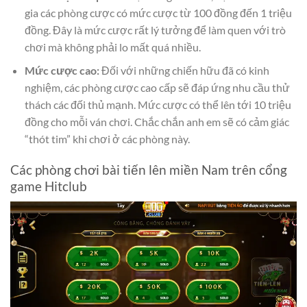
gia các phòng cược có mức cược từ 100 đồng đến 1 triệu
đồng. Đây là mức cược rất lý tưởng để làm quen với trò
chơi mà không phải lo mất quá nhiều.
Mức cược cao:
Đối với những chiến hữu đã có kinh
nghiệm, các phòng cược cao cấp sẽ đáp ứng nhu cầu thử
thách các đối thủ mạnh. Mức cược có thể lên tới 10 triệu
đồng cho mỗi ván chơi. Chắc chắn anh em sẽ có cảm giác
“thót tim” khi chơi ở các phòng này.
Các phòng chơi bài tiến lên miền Nam trên cổng
game Hitclub