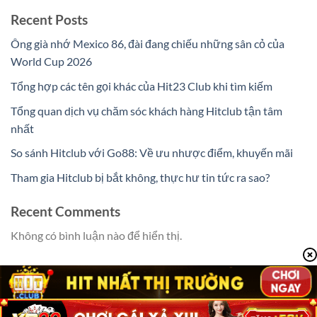
Recent Posts
Ông già nhớ Mexico 86, đài đang chiếu những sân cỏ của
World Cup 2026
Tổng hợp các tên gọi khác của Hit23 Club khi tìm kiếm
Tổng quan dịch vụ chăm sóc khách hàng Hitclub tận tâm
nhất
So sánh Hitclub với Go88: Về ưu nhược điểm, khuyến mãi
Tham gia Hitclub bị bắt không, thực hư tin tức ra sao?
Recent Comments
Không có bình luận nào để hiển thị.