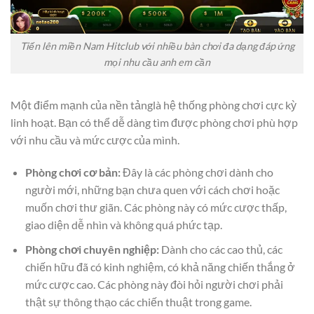
Tiến lên miền Nam Hitclub với nhiều bàn chơi đa dạng đáp ứng
mọi nhu cầu anh em cần
Một điểm mạnh của nền tảnglà hệ thống phòng chơi cực kỳ
linh hoạt. Bạn có thể dễ dàng tìm được phòng chơi phù hợp
với nhu cầu và mức cược của mình.
Phòng chơi cơ bản:
Đây là các phòng chơi dành cho
người mới, những bạn chưa quen với cách chơi hoặc
muốn chơi thư giãn. Các phòng này có mức cược thấp,
giao diện dễ nhìn và không quá phức tạp.
Phòng chơi chuyên nghiệp:
Dành cho các cao thủ, các
chiến hữu đã có kinh nghiệm, có khả năng chiến thắng ở
mức cược cao. Các phòng này đòi hỏi người chơi phải
thật sự thông thạo các chiến thuật trong game.