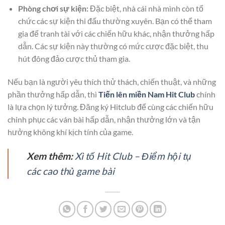
Phòng chơi sự kiện:
Đặc biệt, nhà cái nhà mình còn tổ
chức các sự kiện thi đấu thường xuyên. Bạn có thể tham
gia để tranh tài với các chiến hữu khác, nhận thưởng hấp
dẫn. Các sự kiện này thường có mức cược đặc biệt, thu
hút đông đảo cược thủ tham gia.
Nếu bạn là người yêu thích thử thách, chiến thuật, và những
phần thưởng hấp dẫn, thì
Tiến lên miền Nam Hit Club
chính
là lựa chọn lý tưởng. Đăng ký Hitclub để cùng các chiến hữu
chinh phục các ván bài hấp dẫn, nhận thưởng lớn và tận
hưởng không khí kịch tính của game.
Xem thêm:
Xì tố Hit Club – Điểm hội tụ
các cao thủ game bài