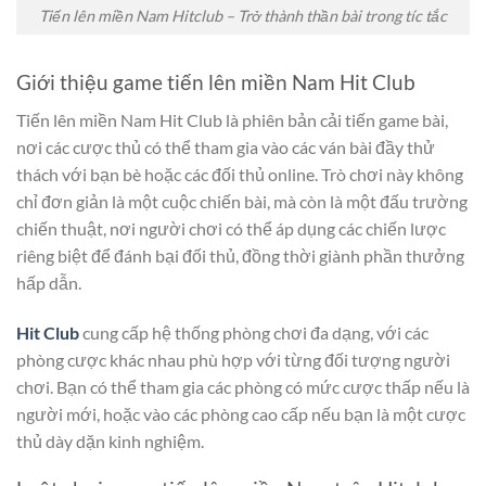
Tiến lên miền Nam Hitclub – Trở thành thần bài trong tíc tắc
Giới thiệu game tiến lên miền Nam Hit Club
Tiến lên miền Nam Hit Club là phiên bản cải tiến game bài,
nơi các cược thủ có thể tham gia vào các ván bài đầy thử
thách với bạn bè hoặc các đối thủ online. Trò chơi này không
chỉ đơn giản là một cuộc chiến bài, mà còn là một đấu trường
chiến thuật, nơi người chơi có thể áp dụng các chiến lược
riêng biệt để đánh bại đối thủ, đồng thời giành phần thưởng
hấp dẫn.
Hit Club
cung cấp hệ thống phòng chơi đa dạng, với các
phòng cược khác nhau phù hợp với từng đối tượng người
chơi. Bạn có thể tham gia các phòng có mức cược thấp nếu là
người mới, hoặc vào các phòng cao cấp nếu bạn là một cược
thủ dày dặn kinh nghiệm.