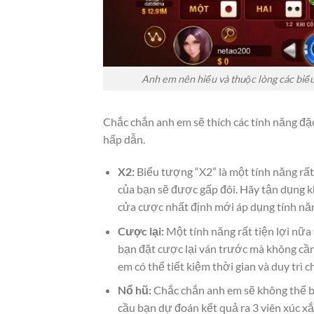
Anh em nên hiểu và thuộc lòng các biểu
Chắc chắn anh em sẽ thích các tính năng đặc
hấp dẫn.
X2:
Biểu tượng “X2” là một tính năng rất
của bạn sẽ được gấp đôi. Hãy tận dụng kh
cửa cược nhất định mới áp dụng tính nă
Cược lại:
Một tính năng rất tiện lợi nữa
bạn đặt cược lại ván trước mà không cần 
em có thể tiết kiệm thời gian và duy trì c
Nổ hũ:
Chắc chắn anh em sẽ không thể b
cầu bạn dự đoán kết quả ra 3 viên xúc x