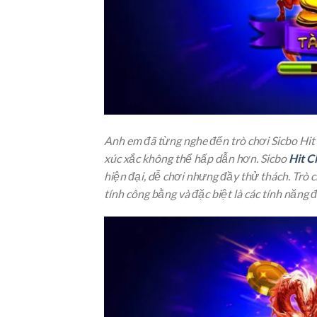
Anh em đã từng nghe đến trò chơi
Sicbo Hit
xúc xắc không thể hấp dẫn hơn. Sicbo
Hit C
hiện đại, dễ chơi nhưng đầy thử thách. Trò 
tính công bằng và đặc biệt là các tính năng