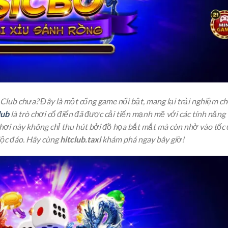
 Club
chưa? Đây là một cổng game nổi bật, mang lại trải nghiệm ch
lub
là trò chơi cổ điển đã được cải tiến mạnh mẽ với các tính năng
chơi này không chỉ thu hút bởi đồ họa bắt mắt mà còn nhờ vào tốc 
 độc đáo. Hãy cùng
hitclub.taxi
khám phá ngay bây giờ!