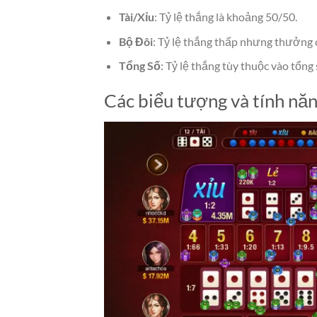
Tài/Xỉu
: Tỷ lệ thắng là khoảng 50/50.
Bộ Đôi
: Tỷ lệ thắng thấp nhưng thưởng 
Tổng Số
: Tỷ lệ thắng tùy thuộc vào tổn
Các biểu tượng và tính năn