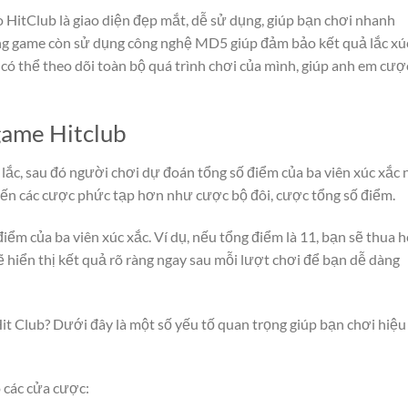
o HitClub là giao diện đẹp mắt, dễ sử dụng, giúp bạn chơi nhanh
ổng game còn sử dụng công nghệ MD5 giúp đảm bảo kết quả lắc xú
có thể theo dõi toàn bộ quá trình chơi của mình, giúp anh em cượ
 game Hitclub
 lắc, sau đó người chơi dự đoán tổng số điểm của ba viên xúc xắc 
 đến các cược phức tạp hơn như cược bộ đôi, cược tổng số điểm.
iểm của ba viên xúc xắc. Ví dụ, nếu tổng điểm là 11, bạn sẽ thua 
 hiển thị kết quả rõ ràng ngay sau mỗi lượt chơi để bạn dễ dàng
it Club? Dưới đây là một số yếu tố quan trọng giúp bạn chơi hiệu
 các cửa cược: