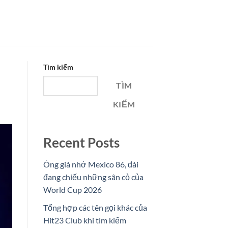
Tìm kiếm
TÌM
KIẾM
Recent Posts
Ông già nhớ Mexico 86, đài
đang chiếu những sân cỏ của
World Cup 2026
Tổng hợp các tên gọi khác của
Hit23 Club khi tìm kiếm