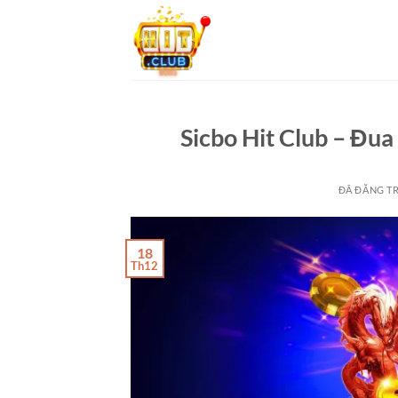
Chuyển
đến
nội
dung
Sicbo Hit Club – Đua
ĐÃ ĐĂNG T
18
Th12