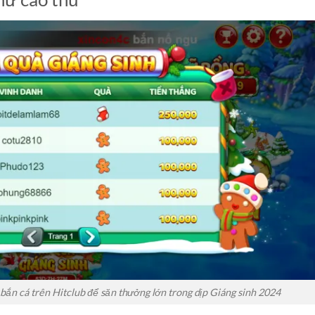
bắn cá trên Hitclub để săn thưởng lớn trong dịp Giáng sinh 2024