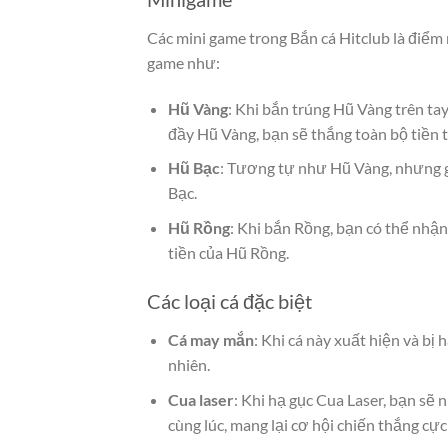
Các mini game trong Bắn cá Hitclub là điểm
game như:
Hũ Vàng
: Khi bắn trúng Hũ Vàng trên t
đầy Hũ Vàng, bạn sẽ thắng toàn bộ tiền 
Hũ Bạc
: Tương tự như Hũ Vàng, nhưng g
Bạc.
Hũ Rồng
: Khi bắn Rồng, bạn có thể nhận
tiền của Hũ Rồng.
Các loại cá đặc biệt
Cá may mắn
: Khi cá này xuất hiện và bị
nhiên.
Cua laser
: Khi hạ gục Cua Laser, bạn sẽ 
cùng lúc, mang lại cơ hội chiến thắng cực