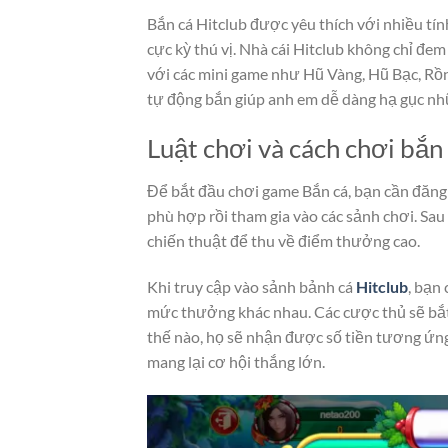
Bắn cá Hitclub được yêu thích với nhiều tí
cực kỳ thú vị. Nhà cái Hitclub không chỉ đ
với các mini game như Hũ Vàng, Hũ Bạc, Rồn
tự động bắn giúp anh em dễ dàng hạ gục nhữ
Luật chơi và cách chơi bắn
Để bắt đầu chơi game Bắn cá, bạn cần đăng
phù hợp rồi tham gia vào các sảnh chơi. Sau
chiến thuật để thu về điểm thưởng cao.
Khi truy cập vào sảnh bảnh cá
Hitclub
, bạn 
mức thưởng khác nhau. Các cược thủ sẽ bắt đ
thế nào, họ sẽ nhận được số tiền tương ứng
mang lại cơ hội thắng lớn.