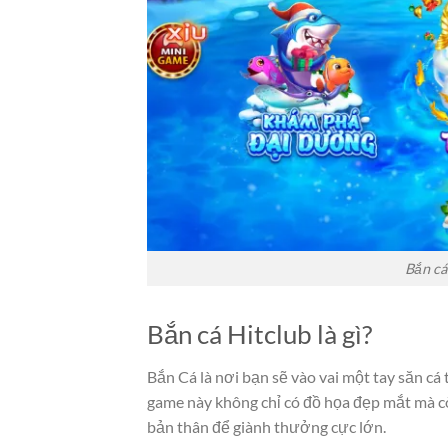
Bắn cá
Bắn cá Hitclub là gì?
Bắn Cá là nơi bạn sẽ vào vai một tay săn cá 
game này không chỉ có đồ họa đẹp mắt mà c
bản thân để giành thưởng cực lớn.