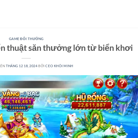
GAME ĐỔI THƯỞNG
ến thuật săn thưởng lớn từ biển khơi
RÊN
THÁNG 12 18, 2024
BỞI
CEO KHÔI MINH