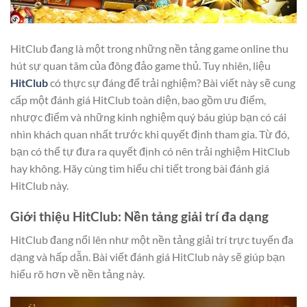
HitClub đang là một trong những nền tảng game online thu
hút sự quan tâm của đông đảo game thủ. Tuy nhiên, liệu
HitClub
có thực sự đáng để trải nghiệm? Bài viết này sẽ cung
cấp một đánh giá HitClub toàn diện, bao gồm ưu điểm,
nhược điểm và những kinh nghiệm quý báu giúp bạn có cái
nhìn khách quan nhất trước khi quyết định tham gia. Từ đó,
bạn có thể tự đưa ra quyết định có nên trải nghiệm HitClub
hay không. Hãy cùng tìm hiểu chi tiết trong bài đánh giá
HitClub này.
Giới thiệu HitClub: Nền tảng giải trí đa dạng
HitClub đang nổi lên như một nền tảng giải trí trực tuyến đa
dạng và hấp dẫn. Bài viết đánh giá HitClub này sẽ giúp bạn
hiểu rõ hơn về nền tảng này.