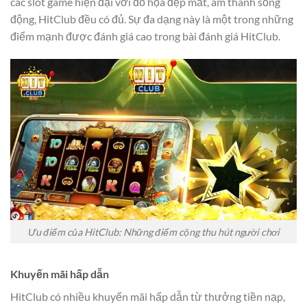
các slot game hiện đại với đồ họa đẹp mắt, âm thanh sống
động, HitClub đều có đủ. Sự đa dạng này là một trong những
điểm mạnh được đánh giá cao trong bài đánh giá HitClub.
Ưu điểm của HitClub: Những điểm cộng thu hút người chơi
Khuyến mãi hấp dẫn
HitClub có nhiều khuyến mãi hấp dẫn từ thưởng tiền nạp,