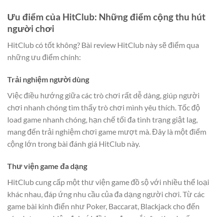
Ưu điểm của HitClub: Những điểm cộng thu hút
người chơi
HitClub có tốt không? Bài review HitClub này sẽ điểm qua
những ưu điểm chính:
Trải nghiệm người dùng
Việc điều hướng giữa các trò chơi rất dễ dàng, giúp người
chơi nhanh chóng tìm thấy trò chơi mình yêu thích. Tốc độ
load game nhanh chóng, hạn chế tối đa tình trạng giật lag,
mang đến trải nghiệm chơi game mượt mà. Đây là một điểm
cộng lớn trong bài đánh giá HitClub này.
Thư viện game đa dạng
HitClub cung cấp một thư viện game đồ sộ với nhiều thể loại
khác nhau, đáp ứng nhu cầu của đa dạng người chơi. Từ các
game bài kinh điển như Poker, Baccarat, Blackjack cho đến