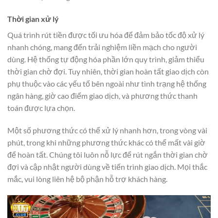
Thời gian xử lý
Quá trình rút tiền được tối ưu hóa để đảm bảo tốc độ xử lý
nhanh chóng, mang đến trải nghiệm liền mạch cho người
dùng. Hệ thống tự động hóa phần lớn quy trình, giảm thiểu
thời gian chờ đợi. Tuy nhiên, thời gian hoàn tất giao dịch còn
phụ thuộc vào các yếu tố bên ngoài như tình trạng hệ thống
ngân hàng, giờ cao điểm giao dịch, và phương thức thanh
toán được lựa chọn.
Một số phương thức có thể xử lý nhanh hơn, trong vòng vài
phút, trong khi những phương thức khác có thể mất vài giờ
để hoàn tất. Chúng tôi luôn nỗ lực để rút ngắn thời gian chờ
đợi và cập nhật người dùng về tiến trình giao dịch. Mọi thắc
mắc, vui lòng liên hệ bộ phận hỗ trợ khách hàng.