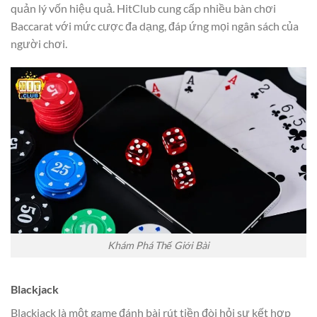
quản lý vốn hiệu quả. HitClub cung cấp nhiều bàn chơi
Baccarat với mức cược đa dạng, đáp ứng mọi ngân sách của
người chơi.
Khám Phá Thế Giới Bài
Blackjack
Blackjack là một game đánh bài rút tiền đòi hỏi sự kết hợp