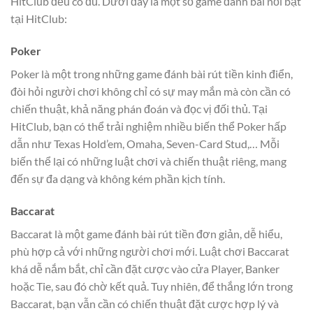
HitClub đều có đủ. Dưới đây là một số game đánh bài nổi bật
tại HitClub:
Poker
Poker là một trong những game đánh bài rút tiền kinh điển,
đòi hỏi người chơi không chỉ có sự may mắn mà còn cần có
chiến thuật, khả năng phán đoán và đọc vị đối thủ. Tại
HitClub, bạn có thể trải nghiệm nhiều biến thể Poker hấp
dẫn như Texas Hold’em, Omaha, Seven-Card Stud,… Mỗi
biến thể lại có những luật chơi và chiến thuật riêng, mang
đến sự đa dạng và không kém phần kịch tính.
Baccarat
Baccarat là một game đánh bài rút tiền đơn giản, dễ hiểu,
phù hợp cả với những người chơi mới. Luật chơi Baccarat
khá dễ nắm bắt, chỉ cần đặt cược vào cửa Player, Banker
hoặc Tie, sau đó chờ kết quả. Tuy nhiên, để thắng lớn trong
Baccarat, bạn vẫn cần có chiến thuật đặt cược hợp lý và