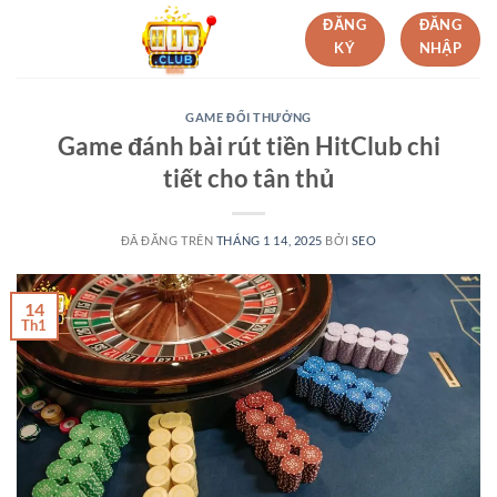
Chuyển
ĐĂNG
ĐĂNG
đến
KÝ
NHẬP
nội
dung
GAME ĐỔI THƯỞNG
Game đánh bài rút tiền HitClub chi
tiết cho tân thủ
ĐÃ ĐĂNG TRÊN
THÁNG 1 14, 2025
BỞI
SEO
14
Th1