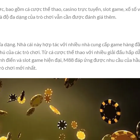
c, bao gồm cá cược thể thao, casino trực tuyến, slot game, xổ số 
và độ đa dạng của trò chơi vẫn cần được đánh giá thêm.
 đa dạng. Nhà cái này hợp tác với nhiều nhà cung cấp game hàng đ
ú của các trò chơi. Từ cá cược thể thao với nhiều giải đấu hấp d
kinh điển và slot game hiện đại, M88 đáp ứng được nhu cầu của hầ
rò chơi mới nhất.