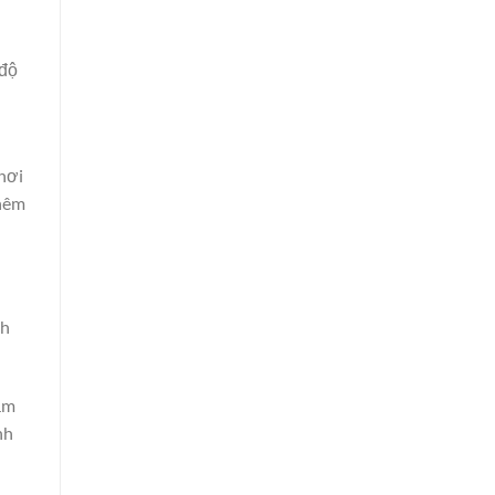
 độ
hơi
thêm
nh
ăm
nh