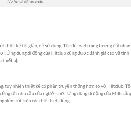
Uy tín và độ an toàn
ới thiết kế tối giản, dễ sử dụng. Tốc độ load trang tương đối nhan
i. Ứng dụng di động của Hitclub cũng được đánh giá cao về tính
 thiết bị.
g, tuy nhiên thiết kế có phần truyền thống hơn so với Hitclub. Tố
áp ứng tốt nhu cầu của người chơi. Ứng dụng di động của M88 cũn
ghiệm tốt trên các thiết bị di động.