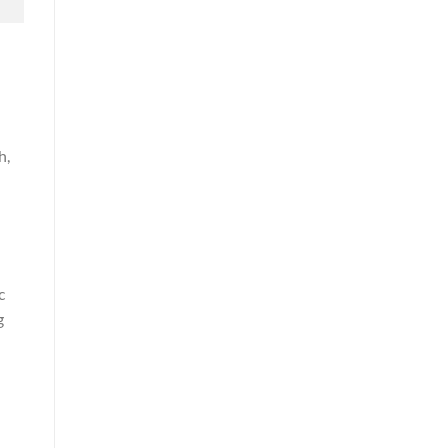
h,
c
g