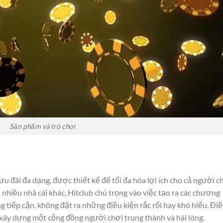
Sản phẩm và trò chơi
u đãi đa dạng, được thiết kế để tối đa hóa lợi ích cho cả người c
 nhiều nhà cái khác, Hitclub chú trọng vào việc tạo ra các chương
 tiếp cận, không đặt ra những điều kiện rắc rối hay khó hiểu. Đi
 xây dựng một cộng đồng người chơi trung thành và hài lòng.