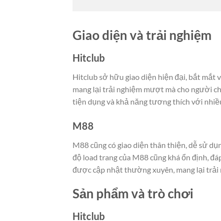
Giao diện và trải nghiệm
Hitclub
Hitclub sở hữu giao diện hiện đại, bắt mắt v
mang lại trải nghiệm mượt mà cho người chơ
tiện dụng và khả năng tương thích với nhiều
M88
M88 cũng có giao diện thân thiện, dễ sử dụn
độ load trang của M88 cũng khá ổn định, đ
được cập nhật thường xuyên, mang lại trải n
Sản phẩm và trò chơi
Hitclub