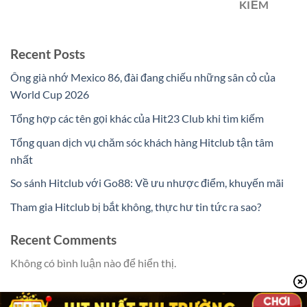
KIẾM
Recent Posts
Ông già nhớ Mexico 86, đài đang chiếu những sân cỏ của
World Cup 2026
Tổng hợp các tên gọi khác của Hit23 Club khi tìm kiếm
Tổng quan dịch vụ chăm sóc khách hàng Hitclub tận tâm
nhất
So sánh Hitclub với Go88: Về ưu nhược điểm, khuyến mãi
Tham gia Hitclub bị bắt không, thực hư tin tức ra sao?
Recent Comments
Không có bình luận nào để hiển thị.