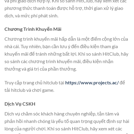
và phí giao dịch hợp lý. Khi so sánh HitClub, hãy xem xét các
phương thức thanh toán được hỗ trợ, thời gian xử lý giao
dịch, và mức phí phát sinh.
Chương Trình Khuyến Mãi
Chương trình khuyến mãi hấp dẫn là một điểm cộng lớn của
nhà cái. Tuy nhiên, bạn cần lưu ý đến điều kiện tham gia
khuyến mãi để tránh những bất lợi. Khi so sánh HitClub, hãy
so sánh các chương trình khuyến mãi, điều kiện nhận
thưởng và giá trị của phần thưởng.
Truy cập trang chủ hitclub tại
https://www.projects.ac/
để
tải hitclub và chơi game.
Dịch Vụ CSKH
Dịch vụ chăm sóc khách hàng chuyên nghiệp, tận tâm và
phản hồi nhanh chóng là yếu tố quan trọng quyết định sự hài
lòng của người chơi. Khi so sánh HitClub, hãy xem xét các