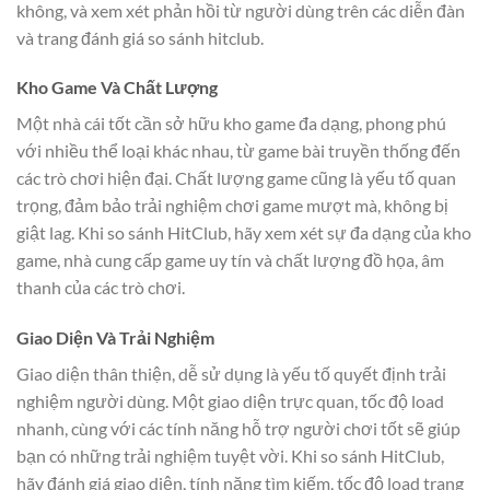
không, và xem xét phản hồi từ người dùng trên các diễn đàn
và trang đánh giá so sánh hitclub.
Kho Game Và Chất Lượng
Một nhà cái tốt cần sở hữu kho game đa dạng, phong phú
với nhiều thể loại khác nhau, từ game bài truyền thống đến
các trò chơi hiện đại. Chất lượng game cũng là yếu tố quan
trọng, đảm bảo trải nghiệm chơi game mượt mà, không bị
giật lag. Khi so sánh HitClub, hãy xem xét sự đa dạng của kho
game, nhà cung cấp game uy tín và chất lượng đồ họa, âm
thanh của các trò chơi.
Giao Diện Và Trải Nghiệm
Giao diện thân thiện, dễ sử dụng là yếu tố quyết định trải
nghiệm người dùng. Một giao diện trực quan, tốc độ load
nhanh, cùng với các tính năng hỗ trợ người chơi tốt sẽ giúp
bạn có những trải nghiệm tuyệt vời. Khi so sánh HitClub,
hãy đánh giá giao diện, tính năng tìm kiếm, tốc độ load trang