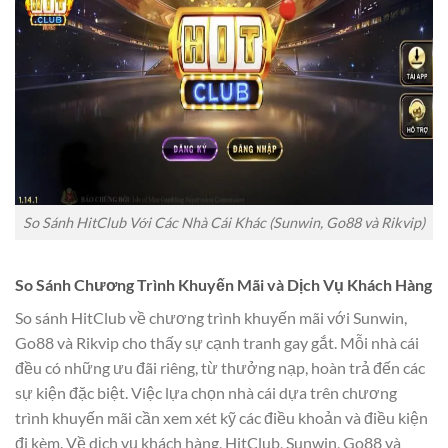
So Sánh HitClub Với Các Nhà Cái Khác (Sunwin, Go88 và Rikvip)
So Sánh Chương Trình Khuyến Mãi và Dịch Vụ Khách Hàng
So sánh HitClub về chương trình khuyến mãi với Sunwin,
Go88 và Rikvip cho thấy sự cạnh tranh gay gắt. Mỗi nhà cái
đều có những ưu đãi riêng, từ thưởng nạp, hoàn trả đến các
sự kiện đặc biệt. Việc lựa chọn nhà cái dựa trên chương
trình khuyến mãi cần xem xét kỹ các điều khoản và điều kiện
đi kèm. Về dịch vụ khách hàng, HitClub, Sunwin, Go88 và