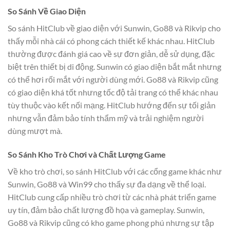
So Sánh Về Giao Diện
So sánh HitClub về giao diện với Sunwin, Go88 và Rikvip cho
thấy mỗi nhà cái có phong cách thiết kế khác nhau. HitClub
thường được đánh giá cao về sự đơn giản, dễ sử dụng, đặc
biệt trên thiết bị di động. Sunwin có giao diện bắt mắt nhưng
có thể hơi rối mắt với người dùng mới. Go88 và Rikvip cũng
có giao diện khá tốt nhưng tốc độ tải trang có thể khác nhau
tùy thuộc vào kết nối mạng. HitClub hướng đến sự tối giản
nhưng vẫn đảm bảo tính thẩm mỹ và trải nghiệm người
dùng mượt mà.
So Sánh Kho Trò Chơi và Chất Lượng Game
Về kho trò chơi, so sánh HitClub với các cổng game khác như
Sunwin, Go88 và Win99 cho thấy sự đa dạng về thể loại.
HitClub cung cấp nhiều trò chơi từ các nhà phát triển game
uy tín, đảm bảo chất lượng đồ họa và gameplay. Sunwin,
Go88 và Rikvip cũng có kho game phong phú nhưng sự tập