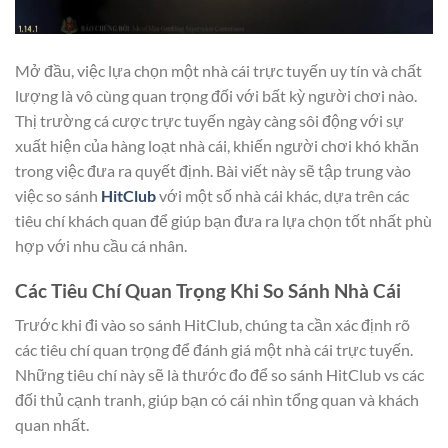
Mở đầu, việc lựa chọn một nhà cái trực tuyến uy tín và chất
lượng là vô cùng quan trọng đối với bất kỳ người chơi nào.
Thị trường cá cược trực tuyến ngày càng sôi động với sự
xuất hiện của hàng loạt nhà cái, khiến người chơi khó khăn
trong việc đưa ra quyết định. Bài viết này sẽ tập trung vào
việc so sánh
HitClub
với một số nhà cái khác, dựa trên các
tiêu chí khách quan để giúp bạn đưa ra lựa chọn tốt nhất phù
hợp với nhu cầu cá nhân.
Các Tiêu Chí Quan Trọng Khi So Sánh Nhà Cái
Trước khi đi vào so sánh HitClub, chúng ta cần xác định rõ
các tiêu chí quan trọng để đánh giá một nhà cái trực tuyến.
Những tiêu chí này sẽ là thước đo để so sánh HitClub vs các
đối thủ cạnh tranh, giúp bạn có cái nhìn tổng quan và khách
quan nhất.