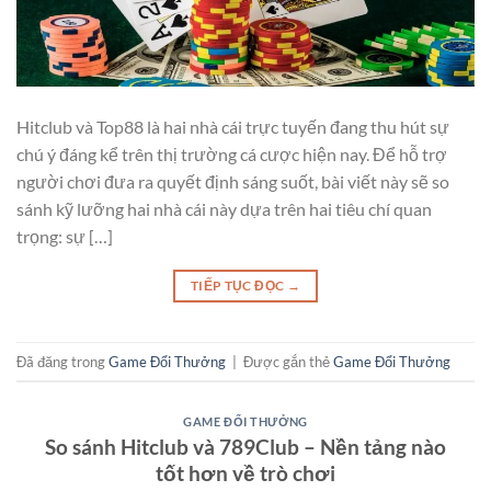
Hitclub và Top88 là hai nhà cái trực tuyến đang thu hút sự
chú ý đáng kể trên thị trường cá cược hiện nay. Để hỗ trợ
người chơi đưa ra quyết định sáng suốt, bài viết này sẽ so
sánh kỹ lưỡng hai nhà cái này dựa trên hai tiêu chí quan
trọng: sự […]
TIẾP TỤC ĐỌC
→
Đã đăng trong
Game Đổi Thưởng
|
Được gắn thẻ
Game Đổi Thưởng
GAME ĐỔI THƯỞNG
So sánh Hitclub và 789Club – Nền tảng nào
tốt hơn về trò chơi