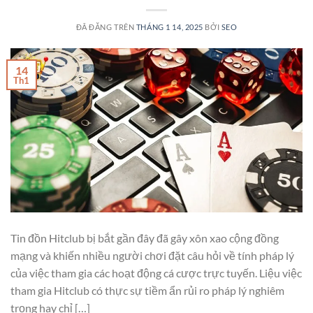
ĐÃ ĐĂNG TRÊN
THÁNG 1 14, 2025
BỞI
SEO
14
Th1
Tin đồn Hitclub bị bắt gần đây đã gây xôn xao cộng đồng
mạng và khiến nhiều người chơi đặt câu hỏi về tính pháp lý
của việc tham gia các hoạt động cá cược trực tuyến. Liệu việc
tham gia Hitclub có thực sự tiềm ẩn rủi ro pháp lý nghiêm
trọng hay chỉ […]