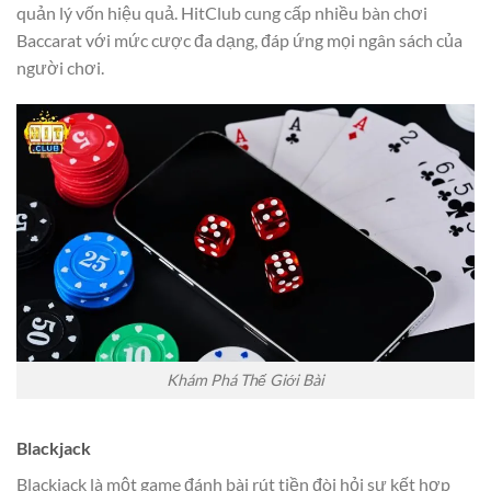
quản lý vốn hiệu quả. HitClub cung cấp nhiều bàn chơi
Baccarat với mức cược đa dạng, đáp ứng mọi ngân sách của
người chơi.
Khám Phá Thế Giới Bài
Blackjack
Blackjack là một game đánh bài rút tiền đòi hỏi sự kết hợp