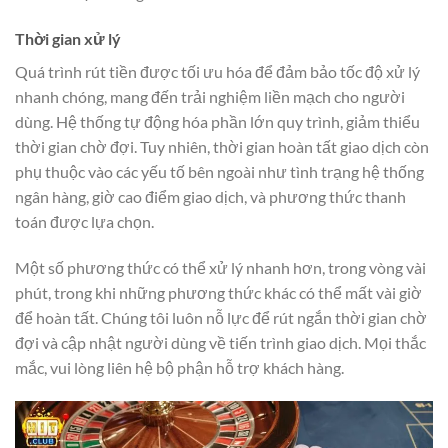
Thời gian xử lý
Quá trình rút tiền được tối ưu hóa để đảm bảo tốc độ xử lý
nhanh chóng, mang đến trải nghiệm liền mạch cho người
dùng. Hệ thống tự động hóa phần lớn quy trình, giảm thiểu
thời gian chờ đợi. Tuy nhiên, thời gian hoàn tất giao dịch còn
phụ thuộc vào các yếu tố bên ngoài như tình trạng hệ thống
ngân hàng, giờ cao điểm giao dịch, và phương thức thanh
toán được lựa chọn.
Một số phương thức có thể xử lý nhanh hơn, trong vòng vài
phút, trong khi những phương thức khác có thể mất vài giờ
để hoàn tất. Chúng tôi luôn nỗ lực để rút ngắn thời gian chờ
đợi và cập nhật người dùng về tiến trình giao dịch. Mọi thắc
mắc, vui lòng liên hệ bộ phận hỗ trợ khách hàng.