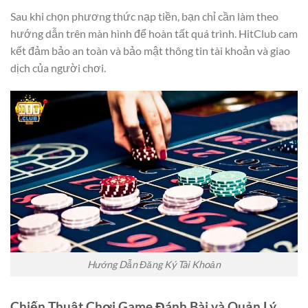
Sau khi chọn phương thức nạp tiền, bạn chỉ cần làm theo
hướng dẫn trên màn hình để hoàn tất quá trình. HitClub cam
kết đảm bảo an toàn và bảo mật thông tin tài khoản và giao
dịch của người chơi.
Hướng Dẫn Đăng Ký Tài Khoản
Chiến Thuật Chơi Game Đánh Bài và Quản Lý