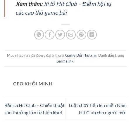
Xem thêm:
Xì tố Hit Club – Điểm hội tụ
các cao thủ game bài
Mục nhập này đã được đăng trong
Game Đổi Thưởng
. Đánh dấu trang
permalink
.
CEO KHÔI MINH
Bắn cá Hit Club – Chiến thuật
Luật chơi Tiến lên miền Nam
săn thưởng lớn từ biển khơi
Hit Club cho người mới