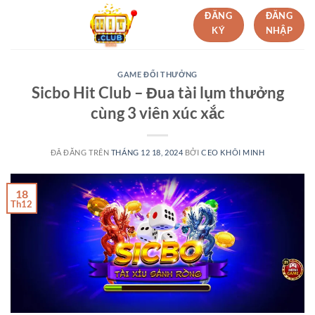
Chuyển
ĐĂNG
ĐĂNG
đến
KÝ
NHẬP
nội
dung
GAME ĐỔI THƯỞNG
Sicbo Hit Club – Đua tài lụm thưởng
cùng 3 viên xúc xắc
ĐÃ ĐĂNG TRÊN
THÁNG 12 18, 2024
BỞI
CEO KHÔI MINH
18
Th12